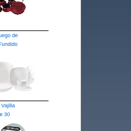
Juego de
 Fundido
ico 0
ajilla
e 30
ic"