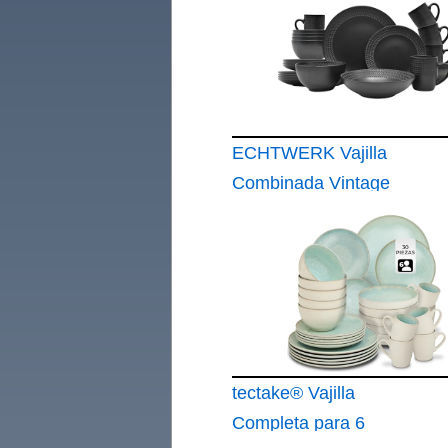
japonés de 8 piezas
para inauguración de
la casa de boda
ECHTWERK Vajilla
Combinada Vintage
'BlackStyle' de 30
Piezas Diseño
Moderno para 6
Personas Gres Con
Platos Llanos
tectake® Vajilla
Completa para 6