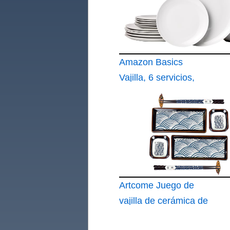
Amazon Basics
Vajilla, 6 servicios,
Paquete de 18
Artcome Juego de
vajilla de cerámica de
sushi de estilo