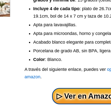
grados y mínima de
: 15 grados (celsiu
Incluye 4 de cada tipo
: plato de 26.7c
19.1cm, bol de 14 x 7 cm y taza de 10.
Apta para lavavajillas.
Apta para microondas, horno y congela
Acabado blanco elegante para completa
Porcelana de grado AB, sin BPA, ligera 
Color
: Blanco.
A través del siguiente enlace, puedes ver
op
amazon
.