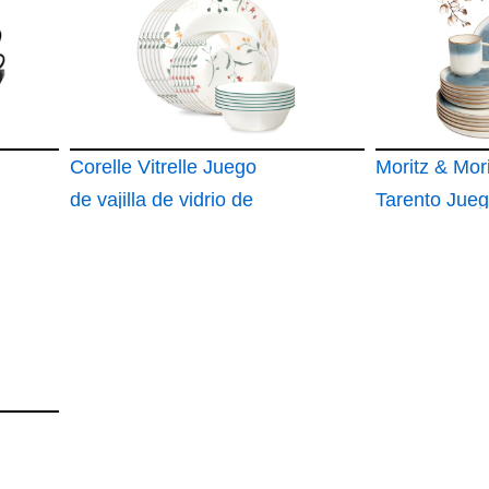
diseño mode
Corelle Vitrelle Juego
Moritz & Mori
de vajilla de vidrio de
Tarento Jue
18 piezas
vajilla para 6
personas