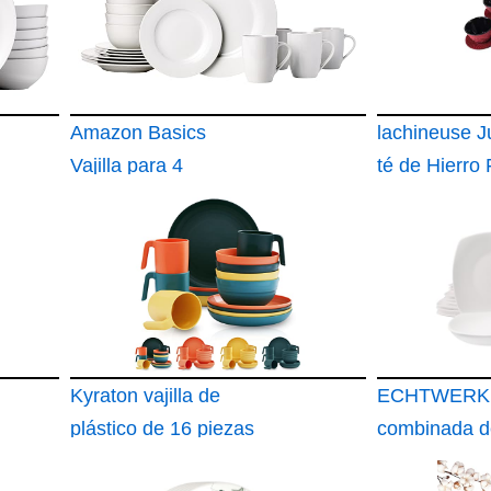
Amazon Basics
lachineuse 
Vajilla para 4
té de Hierro
personas, 16 Unidad
Dragón asiát
Kyraton vajilla de
ECHTWERK V
plástico de 16 piezas
combinada d
piezas "Class