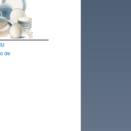
rno
tz
go de