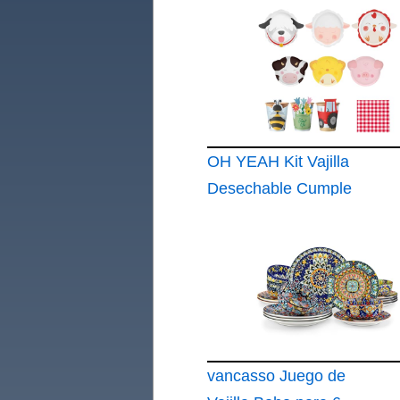
OH YEAH Kit Vajilla
Desechable Cumple
Granja de
Cumpleaños 6
Personas 38 Piezas
Platos
vancasso Juego de