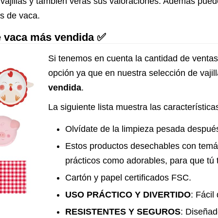
ajillas y también verás sus valoraciones. Además puede
as de vaca.
de vaca más vendida ✅
Si tenemos en cuenta la cantidad de ventas, 
opción ya que en nuestra selección de vaji
vendida
.
La siguiente lista muestra las característic
Olvídate de la limpieza pesada despué
Estos productos desechables con temát
prácticos como adorables, para que tú t
Cartón y papel certificados FSC.
USO PRÁCTICO Y DIVERTIDO
: Fácil
RESISTENTES Y SEGUROS
: Diseña