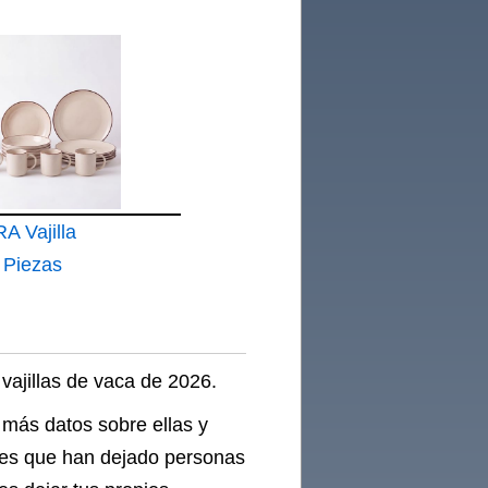
Granja
nfantil
 103
ración
leaños
ico Kit
Platos y
 Vajilla
 Piezas
oneware
onas
vajillas de vaca de 2026.
 más datos sobre ellas y
ones que han dejado personas