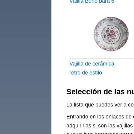
Vajilla Boho para 6
Personas
Vajilla de cerámica
retro de estilo
occidental
Selección de las n
La lista que puedes ver a c
Entrando en los enlaces de 
adquirirlas si son las vaji