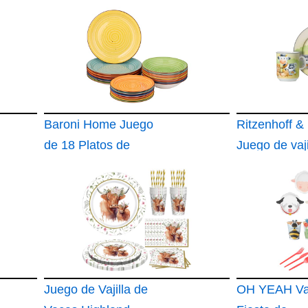
Baroni Home Juego
Ritzenhoff &
de 18 Platos de
Juego de vaji
porcelana y gres
infantil de a
de granja
Juego de Vajilla de
OH YEAH Vaj