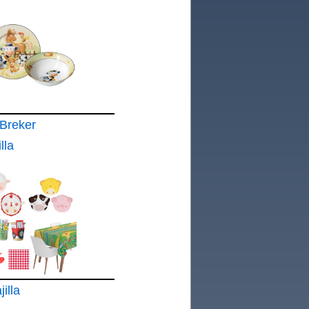
 Breker
lla
nimales
illa