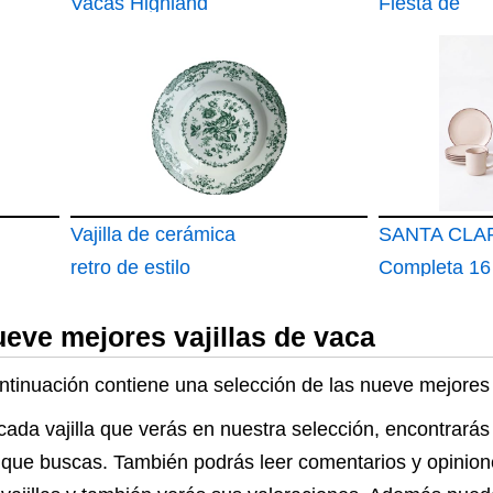
Vacas Highland
Fiesta de
50pcs de Vajilla de
Cumpleaños 
Fiesta de Vaca
Cumpleaños I
12 Personas
piezas Deco
Vajilla Cump
Infantil Temát
Vajilla de cerámica
Mesa Granja 
SANTA CLARA
retro de estilo
Vasos para
Completa 16
occidental
Cumpleaños
Cerámica St
ueve mejores vajillas de vaca
para 4 Pers
ontinuación contiene una selección de las nueve mejores 
cada vajilla que verás en nuestra selección, encontrarás
llas que buscas. También podrás leer comentarios y opini