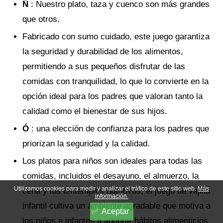
Ñ
: Nuestro plato, taza y cuenco son más grandes
que otros.
Fabricado con sumo cuidado, este juego garantiza
la seguridad y durabilidad de los alimentos,
permitiendo a sus pequeños disfrutar de las
comidas con tranquilidad, lo que lo convierte en la
opción ideal para los padres que valoran tanto la
calidad como el bienestar de sus hijos.
Ó
: una elección de confianza para los padres que
priorizan la seguridad y la calidad.
Los platos para niños son ideales para todas las
comidas, incluidos el desayuno, el almuerzo, la
Utilizamos cookies para medir y analizar el tráfico de este sitio web.
Más
cena y los tentempiés nutritivos, el juego de vajilla
información.
infantil cultiva un ambiente agradable que motiva a
Aceptar
los niños e infantes a adoptar hábitos alimenticios