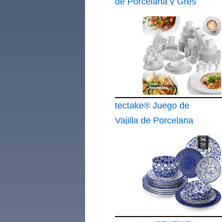
de Porcelana y Gres
de 18 Piezas
tectake® Juego de
Vajilla de Porcelana