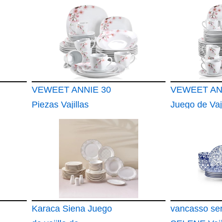
VEWEET ANNIE 30
VEWEET AN
Piezas Vajillas
Juego de Vaji
Completas 6
Elegantes 60
Personas
de Porcelan
Motivo Flora
Tazas 175 m
Karaca Siena Juego
vancasso ser