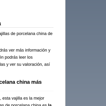
a
jillas de porcelana china de
odrás ver más información y
én podrás leer los
as y ver su valoración, así
rcelana china más
esta vajilla es la mejor
llas de porcelana china es
la