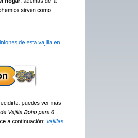
el hogar
: además de la
ohemios sirven como
iniones de esta vajilla en
decidirte, puedes ver más
de Vajilla Boho para 6
ace a continuación:
Vajillas