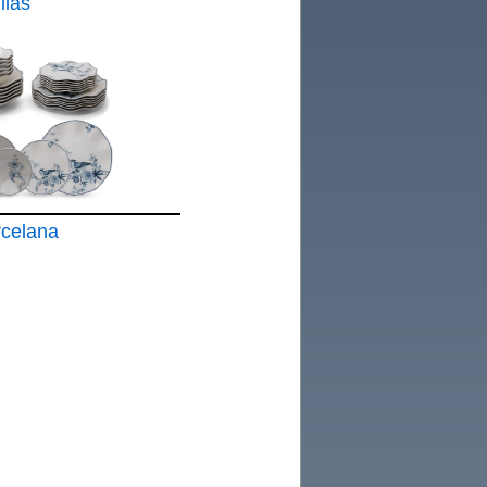
llas
rcelana