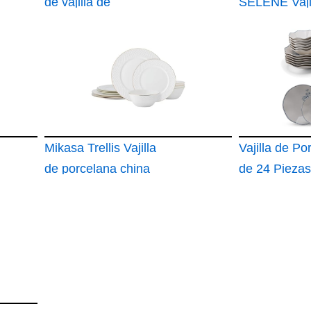
de vajilla de
SELENE Vaji
porcelana de 53
Completas 6
piezas con platos de
Personas
cena y postre
Mikasa Trellis Vajilla
Vajilla de Po
de porcelana china
de 24 Piezas
con borde dorado