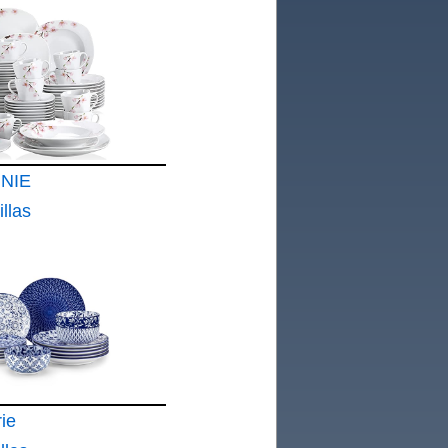
NIE
llas
 Piezas
a Con
l Rosa 12
l
ie