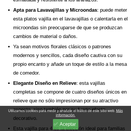
Apta para Lavavajillas y Microondas
: puede meter
esta platos vajilla en el lavavajillas o calentarla en el
microondas sin preocuparse de que se produzcan
cambios de material o daños.
Ya sean motivos florales clásicos o patrones
modernos y sencillos, cada diseño cautiva con su
propio encanto y añade un toque de estilo a la mesa
de comedor.
Elegante Diseño en Relieve
: esta vajillas
completas se compone de cuatro diseños únicos en
relieve que no sólo impresionan por su atractivo
aspecto, sino también por su fuerte efecto
Utilizamos cookies para medir y analizar el tráfico de este sitio web.
Más
información.
decorativo.
Aceptar
Esta vajilla para 4 es la elección ideal para familias