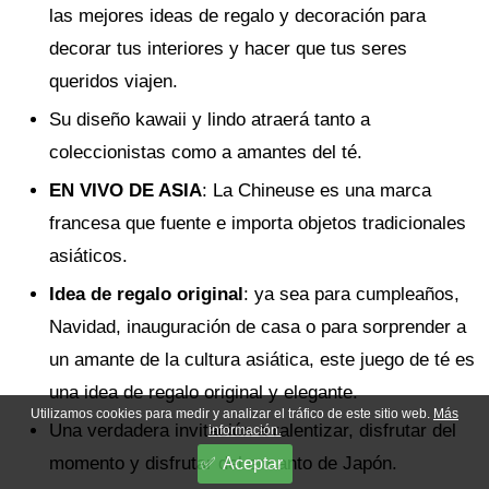
las mejores ideas de regalo y decoración para
decorar tus interiores y hacer que tus seres
queridos viajen.
Su diseño kawaii y lindo atraerá tanto a
coleccionistas como a amantes del té.
EN VIVO DE ASIA
: La Chineuse es una marca
francesa que fuente e importa objetos tradicionales
asiáticos.
Idea de regalo original
: ya sea para cumpleaños,
Navidad, inauguración de casa o para sorprender a
un amante de la cultura asiática, este juego de té es
una idea de regalo original y elegante.
Utilizamos cookies para medir y analizar el tráfico de este sitio web.
Más
Una verdadera invitación a ralentizar, disfrutar del
información.
momento y disfrutar del encanto de Japón.
Aceptar