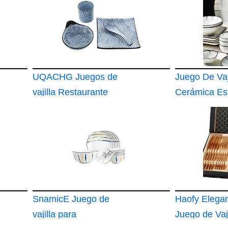
UQACHG Juegos de
Juego De Vaj
vajilla Restaurante
Cerámica Est
japonés Vajilla Vajilla
Piezas para
Suministros de Hotel
Restaurante V
Platos de cerámica
Completas B
Simples Restaurante
Creativo Encimera
Juego de Cuatro
Piezas Juego par
SnamicE Juego de
Haofy Elega
vajilla para
Juego de Vaji