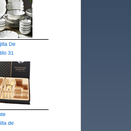
illa De
ilo 31
 Cena Y
ajillas
aratas
nte
lla de