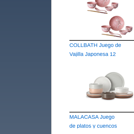
COLLBATH Juego de
Vajilla Japonesa 12
Piezas para Hogar de
Cerámica Rosa
Diseño Delicado
MALACASA Juego
de platos y cuencos