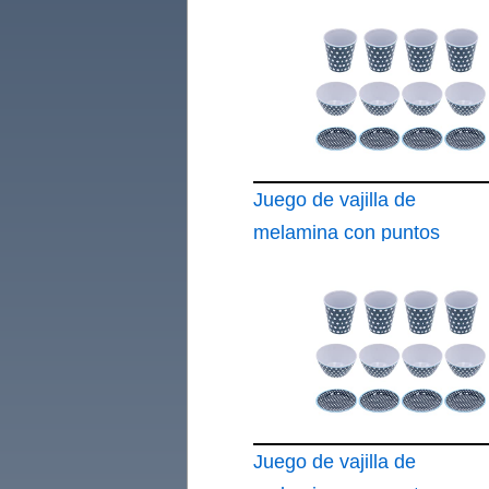
Juego de vajilla de
melamina con puntos
azul oscuro
Juego de vajilla de