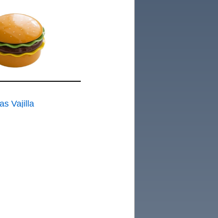
able de
s Vajilla
lable
icroondas