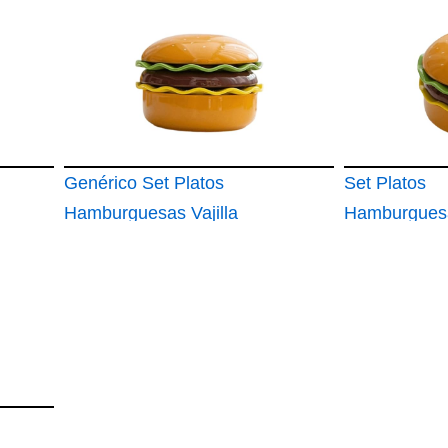
Restaurante y hogar
Acero Inoxid
de Lujo
24 Piezas
Genérico Set Platos
Set Platos
Hamburguesas Vajilla
Hamburguesa
de Cerámica Apta
cerámica api
para Microondas
apta para m