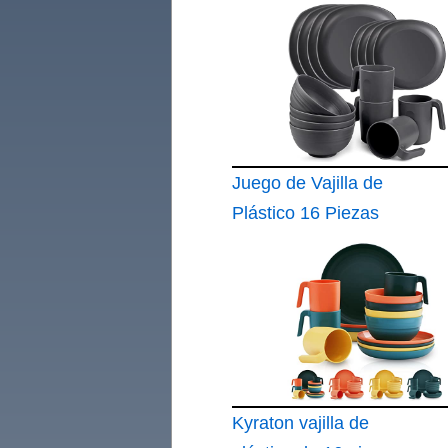
Juego de Vajilla de
Plástico 16 Piezas
Irrompible
Kyraton vajilla de