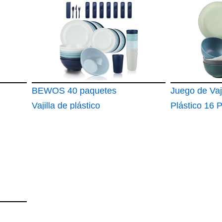
Platos y Cuencos
Plástico de 
Reutilizables para 4
Piezas- Jue
Personas Set
Vajilla Irrom
Completo de Vajilla
Camping 4 P
para Picnic
Platos de Co
Reutilizables
BEWOS 40 paquetes
Juego de Vaji
Vajilla de plástico
Plástico 16 
irrompible
Irrompible