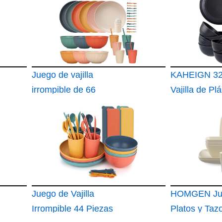
Juego de vajilla
KAHEIGN 32
irrompible de 66
Vajilla de Plá
piezas para 6
Irrompible
personas
Juego de Vajilla
HOMGEN Ju
Irrompible 44 Piezas
Platos y Taz