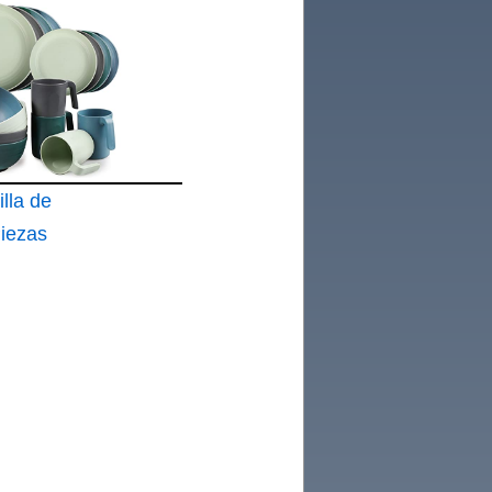
12
go de
pible para
ersonas
cina
lla de
Piezas