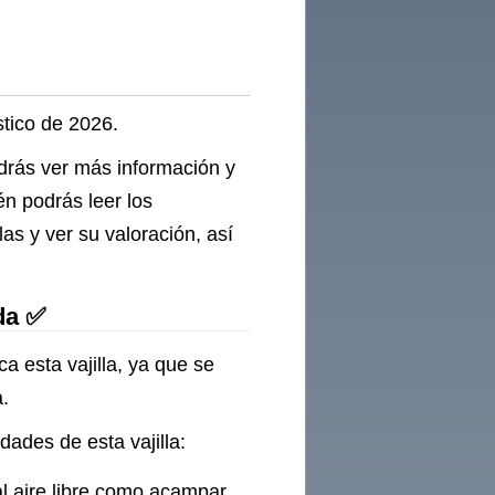
stico de 2026.
odrás ver más información y
én podrás leer los
as y ver su valoración, así
ida ✅
ca esta vajilla, ya que se
a.
idades de esta vajilla:
al aire libre como acampar,