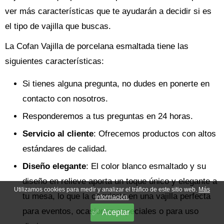
ver más características que te ayudarán a decidir si es
el tipo de vajilla que buscas.
La Cofan Vajilla de porcelana esmaltada tiene las
siguientes características:
Si tienes alguna pregunta, no dudes en ponerte en
contacto con nosotros.
Responderemos a tus preguntas en 24 horas.
Servicio al cliente
: Ofrecemos productos con altos
estándares de calidad.
Diseño elegante
: El color blanco esmaltado y su
diseño en relieve aporta un toque único y elegante a
Utilizamos cookies para medir y analizar el tráfico de este sitio web.
Más
tu mesa, lo que la convierte en una vajilla perfecta
información.
para eventos, ocasiones especiales o para uso
Aceptar