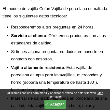
El modelo de vajilla Cofan Vajilla de porcelana esmaltada
tiene los siguientes datos técnicos:
Responderemos a tus preguntas en 24 horas.
Servicio al cliente
: Ofrecemos productos con altos
estándares de calidad.
Si tienes alguna pregunta, no dudes en ponerte en
contacto con nosotros.
Vajilla altamente resistente
: Esta vajilla de
porcelana es apta para lavavajillas, microondas y
horno (soporta una temperatura de hasta 180°),
facilitando su uso y limpieza.
Utilizamos cookies para medir y analizar el tráfico de este sitio web.
Más
información.
Material de calidad
: Fabricada en porcelana de alta
Aceptar
calidad, esta vajilla mantiene su brillo, color y