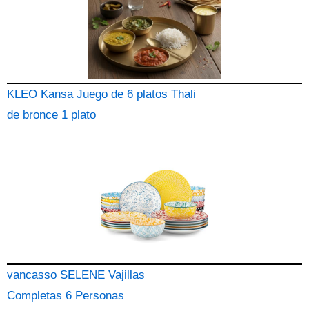
KLEO Kansa Juego de 6 platos Thali
de bronce 1 plato
vancasso SELENE Vajillas
Completas 6 Personas