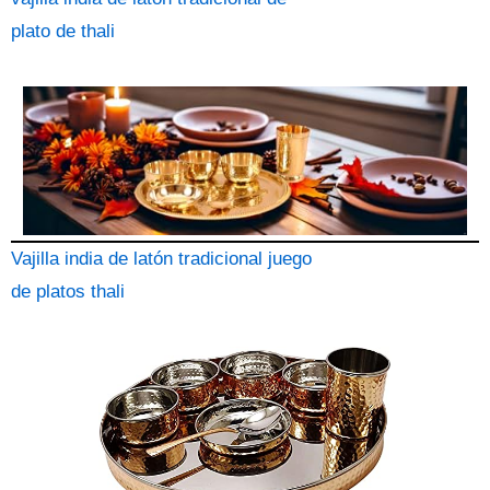
plato de thali
Vajilla india de latón tradicional juego
de platos thali