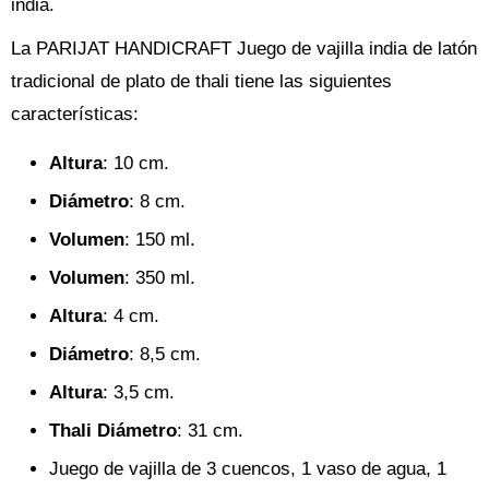
india.
La PARIJAT HANDICRAFT Juego de vajilla india de latón
tradicional de plato de thali tiene las siguientes
características:
Altura
: 10 cm.
Diámetro
: 8 cm.
Volumen
: 150 ml.
Volumen
: 350 ml.
Altura
: 4 cm.
Diámetro
: 8,5 cm.
Altura
: 3,5 cm.
Thali Diámetro
: 31 cm.
Juego de vajilla de 3 cuencos, 1 vaso de agua, 1