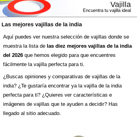
Vajilla
Encuentra tu vajilla ideal
Las mejores vajillas de la india
Aquí puedes ver nuestra selección de vajillas donde se
muestra la lista de
las diez mejores vajillas de la india
del 2026
que hemos elegido para que encuentres
fácilmente la vajilla perfecta para ti.
¿Buscas opiniones y comparativas de
vajillas de la
india
? ¿Te gustaría encontrar ya la
vajilla
de la india
perfecta para ti? ¿Quieres ver características e
imágenes de vajillas que te ayuden a decidir? Has
llegado al sitio adecuado.