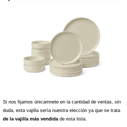
Si nos fijamos únicamnete en la cantidad de ventas, sin
duda, esta vajilla sería nuestra elección ya que se trata
de la vajilla más vendida
de esta lista.