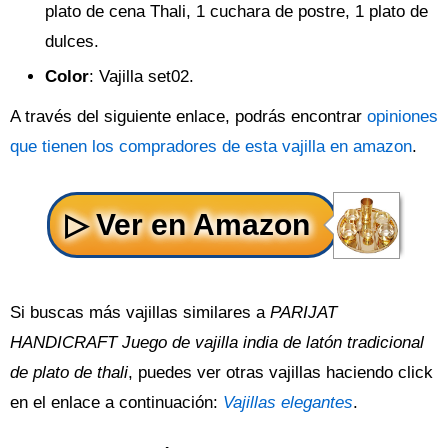
plato de cena Thali, 1 cuchara de postre, 1 plato de
dulces.
Color
: Vajilla set02.
A través del siguiente enlace, podrás encontrar
opiniones
que tienen los compradores de esta vajilla en amazon
.
Si buscas más vajillas similares a
PARIJAT
HANDICRAFT Juego de vajilla india de latón tradicional
de plato de thali
, puedes ver otras vajillas haciendo click
en el enlace a continuación:
Vajillas elegantes
.