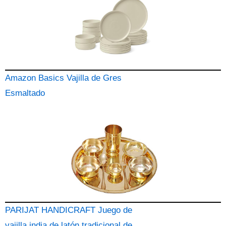
Amazon Basics Vajilla de Gres
Esmaltado
PARIJAT HANDICRAFT Juego de
vajilla india de latón tradicional de