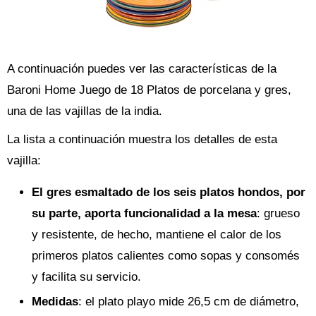
A continuación puedes ver las características de la
Baroni Home Juego de 18 Platos de porcelana y gres,
una de las vajillas de la india.
La lista a continuación muestra los detalles de esta
vajilla:
El gres esmaltado de los seis platos hondos, por
su parte, aporta funcionalidad a la mesa
: grueso
y resistente, de hecho, mantiene el calor de los
primeros platos calientes como sopas y consomés
y facilita su servicio.
Medidas
: el plato playo mide 26,5 cm de diámetro,