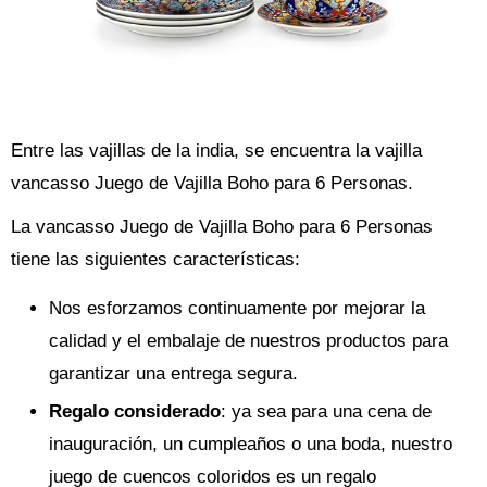
Entre las vajillas de la india, se encuentra la vajilla
vancasso Juego de Vajilla Boho para 6 Personas.
La vancasso Juego de Vajilla Boho para 6 Personas
tiene las siguientes características:
Nos esforzamos continuamente por mejorar la
calidad y el embalaje de nuestros productos para
garantizar una entrega segura.
Regalo considerado
: ya sea para una cena de
inauguración, un cumpleaños o una boda, nuestro
juego de cuencos coloridos es un regalo