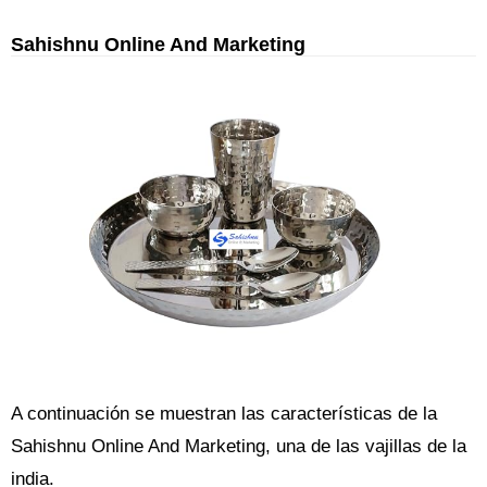
Sahishnu Online And Marketing
A continuación se muestran las características de la
Sahishnu Online And Marketing, una de las vajillas de la
india.