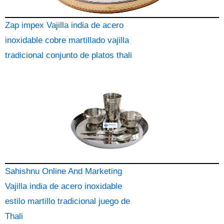
Zap impex Vajilla india de acero
inoxidable cobre martillado vajilla
tradicional conjunto de platos thali
Sahishnu Online And Marketing
Vajilla india de acero inoxidable
estilo martillo tradicional juego de
Thali