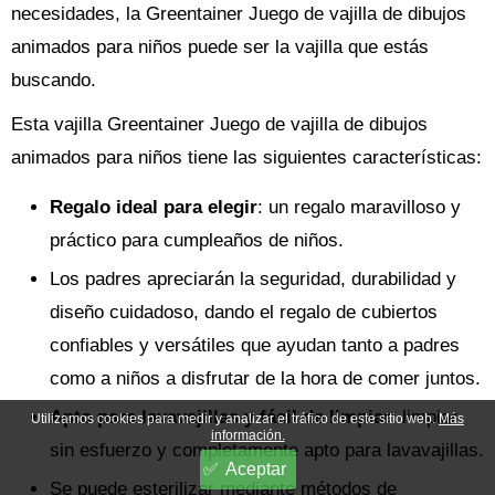
necesidades, la Greentainer Juego de vajilla de dibujos
animados para niños puede ser la vajilla que estás
buscando.
Esta vajilla Greentainer Juego de vajilla de dibujos
animados para niños tiene las siguientes características:
Regalo ideal para elegir
: un regalo maravilloso y
práctico para cumpleaños de niños.
Los padres apreciarán la seguridad, durabilidad y
diseño cuidadoso, dando el regalo de cubiertos
confiables y versátiles que ayudan tanto a padres
como a niños a disfrutar de la hora de comer juntos.
Apto para lavavajillas y fácil de limpiar
: limpiar
Utilizamos cookies para medir y analizar el tráfico de este sitio web.
Más
información.
sin esfuerzo y completamente apto para lavavajillas.
Aceptar
Se puede esterilizar mediante métodos de