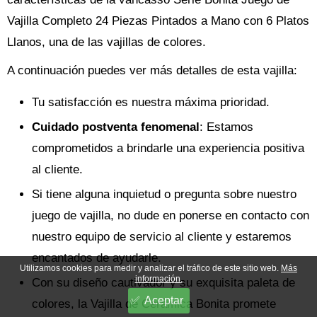
Vajilla Completo 24 Piezas Pintados a Mano con 6 Platos
Llanos, una de las vajillas de colores.
A continuación puedes ver más detalles de esta vajilla:
Tu satisfacción es nuestra máxima prioridad.
Cuidado postventa fenomenal
: Estamos
comprometidos a brindarle una experiencia positiva
al cliente.
Si tiene alguna inquietud o pregunta sobre nuestro
juego de vajilla, no dude en ponerse en contacto con
nuestro equipo de servicio al cliente y estaremos
encantados de ayudarle.
Utilizamos cookies para medir y analizar el tráfico de este sitio web.
Más
información.
Con su diseño cautivador y su exquisita paleta de
Aceptar
colores, la Vajilla de Cerámica Bonita promete