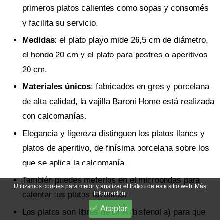
primeros platos calientes como sopas y consomés
y facilita su servicio.
Medidas
: el plato playo mide 26,5 cm de diámetro,
el hondo 20 cm y el plato para postres o aperitivos
20 cm.
Materiales únicos
: fabricados en gres y porcelana
de alta calidad, la vajilla Baroni Home está realizada
con calcomanías.
Elegancia y ligereza distinguen los platos llanos y
platos de aperitivo, de finísima porcelana sobre los
que se aplica la calcomanía.
También puedes meterlos en el microondas para
Utilizamos cookies para medir y analizar el tráfico de este sitio web.
Más
calentar tus platos favoritos.
información.
Aceptar
Los platos son libres de BPA (bisfenol a) para que