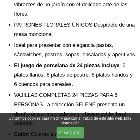
vibrantes de un jardín con el delicado arte de las
flores.
PATRONES FLORALES ÚNICOS Despídete de una
mesa monótona.
Ideal para presentar con elegancia pastas,
sándwiches, postres, sopas, ensaladas y aperitivos.
El juego de porcelana de 24 piezas incluye
: 6
platos llanos, 6 platos de postre, 6 platos hondos y
6 cuencos para cereales.
VAJILLAS COMPLETAS 24 PIEZAS PARA 6
PERSONAS La colección SELENE presenta un
diseño único, inspirado en el clásico estilo floral
Utilizamos cookies para medir y analizar el tráfico de este sitio web.
Más
colorido.
información.
Aceptar
Color
: Colores surtidos.