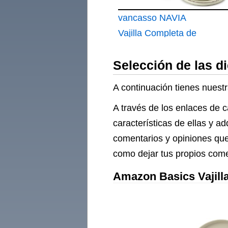
vancasso NAVIA
Vajilla Completa de
24 Piezas para 6
Selección de las di
Personas
A continuación tienes nuestra
A través de los enlaces de c
características de ellas y a
comentarios y opiniones que 
como dejar tus propios comen
Amazon Basics Vajilla