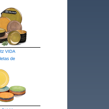
itz VIDA
letas de
atos
nos
arillo