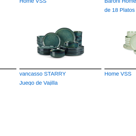
Home VSS
Baroni Home
de 18 Platos
porcelana y 
vancasso STARRY
Home VSS
Juego de Vajilla
Completa para 6
Persone