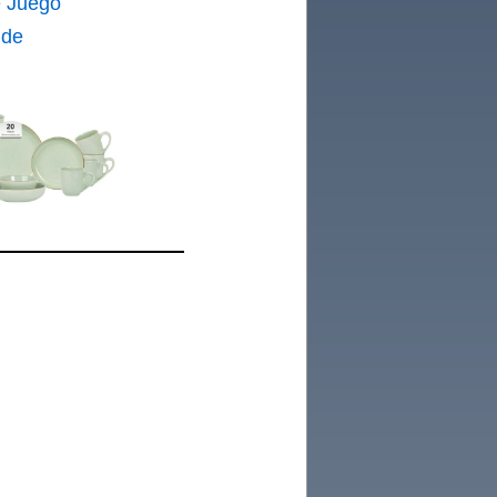
 Juego
 de
gres