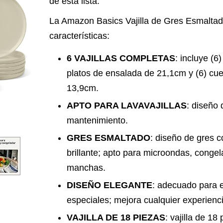
de esta lista.
La Amazon Basics Vajilla de Gres Esmaltado
características:
6 VAJILLAS COMPLETAS
: incluye (6
platos de ensalada de 21,1cm y (6) cu
13,9cm.
APTO PARA LAVAVAJILLAS
: diseño q
mantenimiento.
GRES ESMALTADO
: diseño de gres 
brillante; apto para microondas, congela
manchas.
DISEÑO ELEGANTE
: adecuado para e
especiales; mejora cualquier experienc
VAJILLA DE 18 PIEZAS
: vajilla de 1