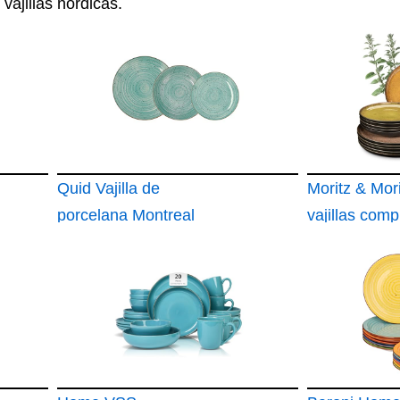
e
vajillas nórdicas
.
Quid Vajilla de
Moritz & Mor
porcelana Montreal
vajillas comp
18 piezas para 6
18 piezas pl
personas
vajilla en to
vintage de am