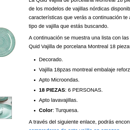
La Quid Vajilla de porcelana Montreal 18 p
de los modelos de vajillas nórdicas disponi
características que verás a continuación te 
tipo de vajilla que estás buscando.
A continuación se muestra una lista con las c
Quid Vajilla de porcelana Montreal 18 piez
Decorado.
Vajilla 18pzas montreal embalaje refor
Apto Microondas.
18 PIEZAS
: 6 PERSONAS.
Apto lavavajillas.
Color
: Turquesa.
A través del siguiente enlace, podrás encon